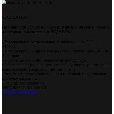
БЕСПЛАТНО
При покупки любых колодок или дисков на сайте - смазка
для тормозной системы в ПОДАРОК!
• Выдерживает экстремальные температуры от -50С до
+1000С.
• Низкий расход - одного набора смазок хватает для обработки
2-х сторон!
• Препятствует неравномерному износу колодок.
• Обеспечивает подвижность деталей суппорта, равномерный
износ колодок, сокращает тормозной путь.
• Уплотняет зазор между поршнем и стенкой, предотвращая
протечку жидкости.
• Защищает от коррозии.
ПОДОБРАТЬ КОЛОДКИ
РАЗДЕЛ КОЛОДКИ