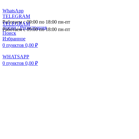
WhatsApp
TELEGRAM
Работаем с 09:00 по 18:00 пн-пт
TELEGRAM
Логин / Регистрация
Работаем с 09:00 по 18:00 пн-пт
Поиск
Избранное
0
пунктов
0,00
₽
WHATSAPP
0
пунктов
0,00
₽
ПОСТАВКА АВТОЗАПЧАСТЕЙ И
КОМПЛЕКТУЮЩИХ