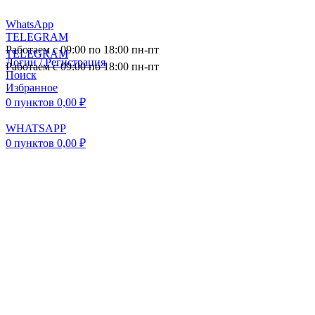
WhatsApp
TELEGRAM
Работаем с 09:00 по 18:00 пн-пт
TELEGRAM
Логин / Регистрация
Работаем с 09:00 по 18:00 пн-пт
Поиск
Избранное
0
пунктов
0,00
₽
WHATSAPP
0
пунктов
0,00
₽
ПОСТАВКА АВТОЗАПЧАСТЕЙ И
КОМПЛЕКТУЮЩИХ