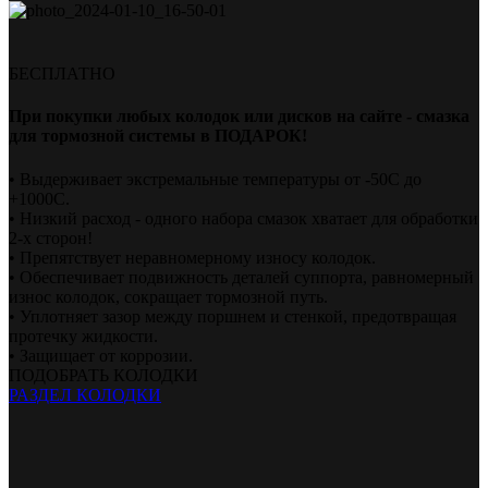
БЕСПЛАТНО
При покупки любых колодок или дисков на сайте - смазка
для тормозной системы в ПОДАРОК!
• Выдерживает экстремальные температуры от -50С до
+1000С.
• Низкий расход - одного набора смазок хватает для обработки
2-х сторон!
• Препятствует неравномерному износу колодок.
• Обеспечивает подвижность деталей суппорта, равномерный
износ колодок, сокращает тормозной путь.
• Уплотняет зазор между поршнем и стенкой, предотвращая
протечку жидкости.
• Защищает от коррозии.
ПОДОБРАТЬ КОЛОДКИ
РАЗДЕЛ КОЛОДКИ