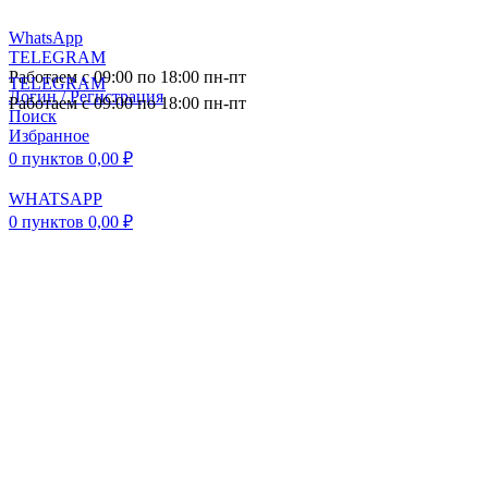
WhatsApp
TELEGRAM
Работаем с 09:00 по 18:00 пн-пт
TELEGRAM
Логин / Регистрация
Работаем с 09:00 по 18:00 пн-пт
Поиск
Избранное
0
пунктов
0,00
₽
WHATSAPP
0
пунктов
0,00
₽
ПОСТАВКА АВТОЗАПЧАСТЕЙ И
КОМПЛЕКТУЮЩИХ