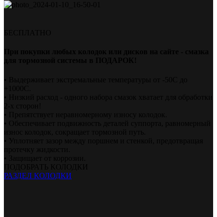
БЕСПЛАТНО
При покупки любых колодок или дисков на сайте - смазка
для тормозной системы в ПОДАРОК!
• Выдерживает экстремальные температуры от -50С до
+1000С.
• Низкий расход - одного набора смазок хватает для обработки
2-х сторон!
• Препятствует неравномерному износу колодок.
• Обеспечивает подвижность деталей суппорта, равномерный
износ колодок, сокращает тормозной путь.
• Уплотняет зазор между поршнем и стенкой, предотвращая
протечку жидкости.
• Защищает от коррозии.
ПОДОБРАТЬ КОЛОДКИ
РАЗДЕЛ КОЛОДКИ