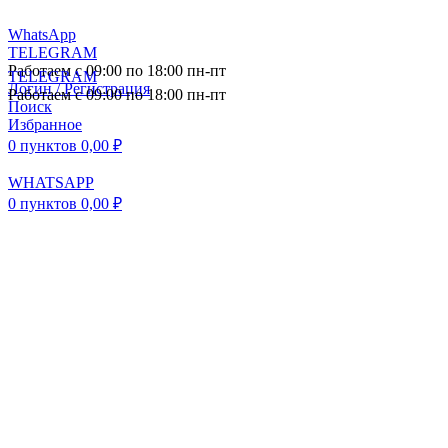
WhatsApp
TELEGRAM
Работаем с 09:00 по 18:00 пн-пт
TELEGRAM
Логин / Регистрация
Работаем с 09:00 по 18:00 пн-пт
Поиск
Избранное
0
пунктов
0,00
₽
WHATSAPP
0
пунктов
0,00
₽
ПОСТАВКА АВТОЗАПЧАСТЕЙ И
КОМПЛЕКТУЮЩИХ