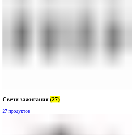
Свечи зажигания
(27)
27 продуктов