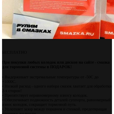
БЕСПЛАТНО
При покупки любых колодок или дисков на сайте - смазка
для тормозной системы в ПОДАРОК!
• Выдерживает экстремальные температуры от -50С до
+1000С.
• Низкий расход - одного набора смазок хватает для обработки
2-х сторон!
• Препятствует неравномерному износу колодок.
• Обеспечивает подвижность деталей суппорта, равномерный
износ колодок, сокращает тормозной путь.
• Уплотняет зазор между поршнем и стенкой, предотвращая
протечку жидкости.