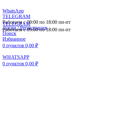
WhatsApp
TELEGRAM
Работаем с 09:00 по 18:00 пн-пт
TELEGRAM
Логин / Регистрация
Работаем с 09:00 по 18:00 пн-пт
Поиск
Избранное
0
пунктов
0,00
₽
WHATSAPP
0
пунктов
0,00
₽
ПОСТАВКА АВТОЗАПЧАСТЕЙ И
КОМПЛЕКТУЮЩИХ