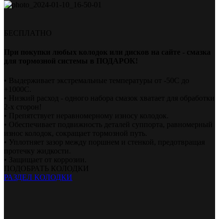
БЕСПЛАТНО
При покупки любых колодок или дисков на сайте - смазка
для тормозной системы в ПОДАРОК!
• Выдерживает экстремальные температуры от -50С до
+1000С.
• Низкий расход - одного набора смазок хватает для обработки
2-х сторон!
• Препятствует неравномерному износу колодок.
• Обеспечивает подвижность деталей суппорта, равномерный
износ колодок, сокращает тормозной путь.
• Уплотняет зазор между поршнем и стенкой, предотвращая
протечку жидкости.
• Защищает от коррозии.
ПОДОБРАТЬ КОЛОДКИ
РАЗДЕЛ КОЛОДКИ