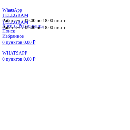
WhatsApp
TELEGRAM
Работаем с 09:00 по 18:00 пн-пт
TELEGRAM
Логин / Регистрация
Работаем с 09:00 по 18:00 пн-пт
Поиск
Избранное
0
пунктов
0,00
₽
WHATSAPP
0
пунктов
0,00
₽
ПОСТАВКА АВТОЗАПЧАСТЕЙ И
КОМПЛЕКТУЮЩИХ