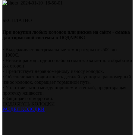
БЕСПЛАТНО
При покупки любых колодок или дисков на сайте - смазка
для тормозной системы в ПОДАРОК!
• Выдерживает экстремальные температуры от -50С до
+1000С.
• Низкий расход - одного набора смазок хватает для обработки
2-х сторон!
• Препятствует неравномерному износу колодок.
• Обеспечивает подвижность деталей суппорта, равномерный
износ колодок, сокращает тормозной путь.
• Уплотняет зазор между поршнем и стенкой, предотвращая
протечку жидкости.
• Защищает от коррозии.
ПОДОБРАТЬ КОЛОДКИ
РАЗДЕЛ КОЛОДКИ