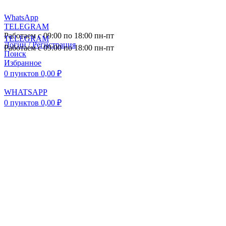
WhatsApp
TELEGRAM
Работаем с 09:00 по 18:00 пн-пт
TELEGRAM
Логин / Регистрация
Работаем с 09:00 по 18:00 пн-пт
Поиск
Избранное
0
пунктов
0,00
₽
WHATSAPP
0
пунктов
0,00
₽
ПОСТАВКА АВТОЗАПЧАСТЕЙ И
КОМПЛЕКТУЮЩИХ