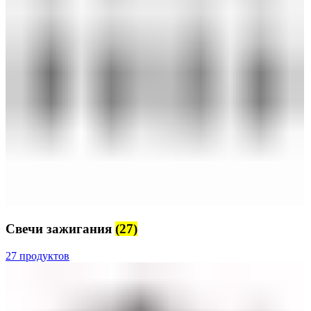
Свечи зажигания
(27)
27 продуктов