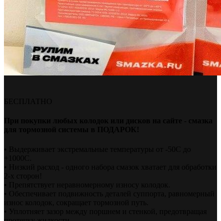
БЕСПЛАТНО
При покупки любых колодок или дисков на сайте - смазка
для тормозной системы в ПОДАРОК!
• Выдерживает экстремальные температуры от -50С до
+1000С.
• Низкий расход - одного набора смазок хватает для обработки
2-х сторон!
• Препятствует неравномерному износу колодок.
• Обеспечивает подвижность деталей суппорта, равномерный
износ колодок, сокращает тормозной путь.
• Уплотняет зазор между поршнем и стенкой, предотвращая
протечку жидкости.