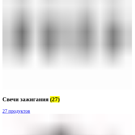
Свечи зажигания
(27)
27 продуктов