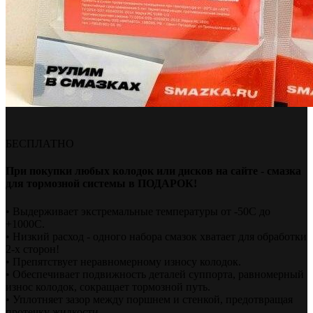
БЕСПЛАТНО
При покупки любых колодок или дисков на сайте - смазка
для тормозной системы в ПОДАРОК!
• Выдерживает экстремальные температуры от -50С до
+1000С.
• Низкий расход - одного набора смазок хватает для обработки
2-х сторон!
• Препятствует неравномерному износу колодок.
• Обеспечивает подвижность деталей суппорта, равномерный
износ колодок, сокращает тормозной путь.
• Уплотняет зазор между поршнем и стенкой, предотвращая
протечку жидкости.