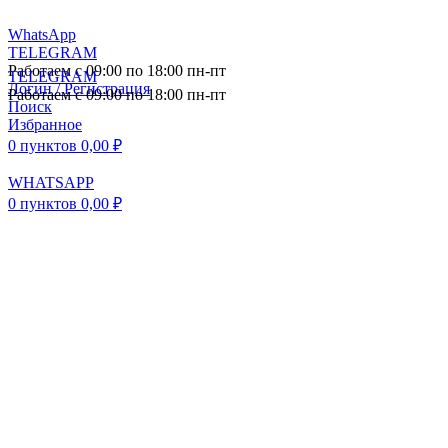
WhatsApp
TELEGRAM
Работаем с 09:00 по 18:00 пн-пт
TELEGRAM
Логин / Регистрация
Работаем с 09:00 по 18:00 пн-пт
Поиск
Избранное
0
пунктов
0,00
₽
WHATSAPP
0
пунктов
0,00
₽
ПОСТАВКА АВТОЗАПЧАСТЕЙ И
КОМПЛЕКТУЮЩИХ