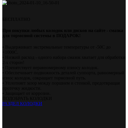
БЕСПЛАТНО
При покупки любых колодок или дисков на сайте - смазка
для тормозной системы в ПОДАРОК!
• Выдерживает экстремальные температуры от -50С до
+1000С.
• Низкий расход - одного набора смазок хватает для обработки
2-х сторон!
• Препятствует неравномерному износу колодок.
• Обеспечивает подвижность деталей суппорта, равномерный
износ колодок, сокращает тормозной путь.
• Уплотняет зазор между поршнем и стенкой, предотвращая
протечку жидкости.
• Защищает от коррозии.
ПОДОБРАТЬ КОЛОДКИ
РАЗДЕЛ КОЛОДКИ