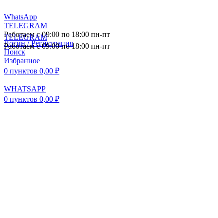
WhatsApp
TELEGRAM
Работаем с 09:00 по 18:00 пн-пт
TELEGRAM
Логин / Регистрация
Работаем с 09:00 по 18:00 пн-пт
Поиск
Избранное
0
пунктов
0,00
₽
WHATSAPP
0
пунктов
0,00
₽
ПОСТАВКА АВТОЗАПЧАСТЕЙ И
КОМПЛЕКТУЮЩИХ