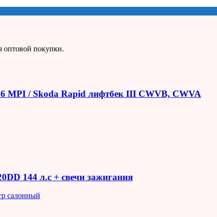
я оптовой покупки.
1.6 MPI / Skoda Rapid лифтбек III CWVB, CWVA
R20DD 144 л.с + свечи зажигания
тр салонный