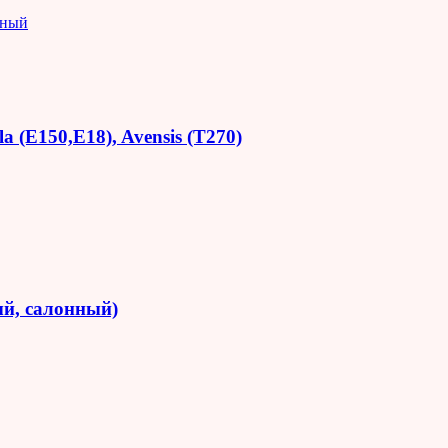
яный
 (E150,E18), Avensis (T270)
й, салонный)