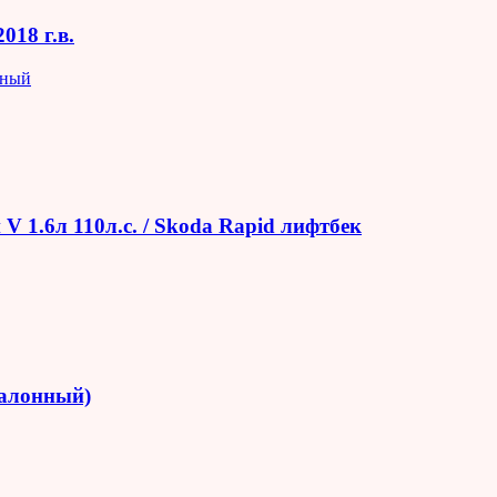
018 г.в.
яный
V 1.6л 110л.с. / Skoda Rapid лифтбек
салонный)