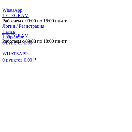
WhatsApp
TELEGRAM
Работаем с 09:00 по 18:00 пн-пт
Логин / Регистрация
Поиск
TELEGRAM
Избранное
Работаем с 09:00 по 18:00 пн-пт
0
пунктов
0,00
₽
WHATSAPP
0
пунктов
0,00
₽
ПОСТАВКА АВТО