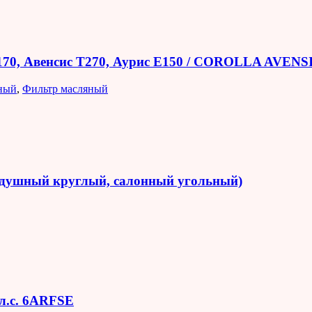
E170, Авенсис T270, Аурис E150 / COROLLA AVEN
ный
,
Фильтр масляный
оздушный круглый, салонный угольный)
 л.с. 6ARFSE