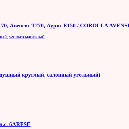
E170, Авенсис T270, Аурис E150 / COROLLA AVEN
ный
,
Фильтр масляный
оздушный круглый, салонный угольный)
 л.с. 6ARFSE