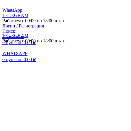
WhatsApp
TELEGRAM
Работаем с 09:00 по 18:00 пн-пт
Логин / Регистрация
Поиск
TELEGRAM
Избранное
Работаем с 09:00 по 18:00 пн-пт
0
пунктов
0,00
₽
WHATSAPP
0
пунктов
0,00
₽
ПОСТАВКА АВТО