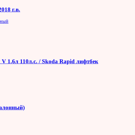
018 г.в.
яный
V 1.6л 110л.с. / Skoda Rapid лифтбек
салонный)