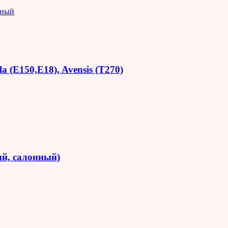
яный
 (E150,E18), Avensis (T270)
й, салонный)