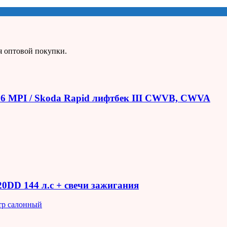
я оптовой покупки.
1.6 MPI / Skoda Rapid лифтбек III CWVB, CWVA
R20DD 144 л.с + свечи зажигания
тр салонный