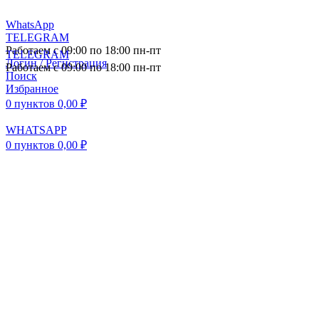
WhatsApp
TELEGRAM
Работаем с 09:00 по 18:00 пн-пт
TELEGRAM
Логин / Регистрация
Работаем с 09:00 по 18:00 пн-пт
Поиск
Избранное
0
пунктов
0,00
₽
WHATSAPP
0
пунктов
0,00
₽
ПОСТАВКА АВТОЗАПЧАСТЕЙ И
КОМПЛЕКТУЮЩИХ