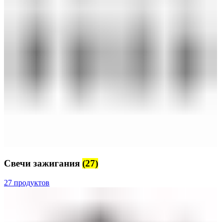
Свечи зажигания
(27)
27 продуктов