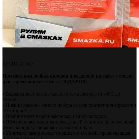
БЕСПЛАТНО
При покупки любых колодок или дисков на сайте - смазка
для тормозной системы в ПОДАРОК!
• Выдерживает экстремальные температуры от -50С до
+1000С.
• Низкий расход - одного набора смазок хватает для обработки
2-х сторон!
• Препятствует неравномерному износу колодок.
• Обеспечивает подвижность деталей суппорта, равномерный
износ колодок, сокращает тормозной путь.
• Уплотняет зазор между поршнем и стенкой, предотвращая
протечку жидкости.