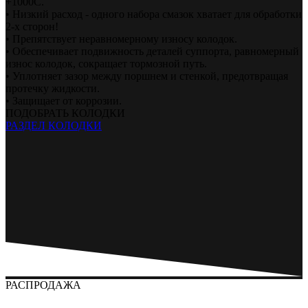
+1000С.
• Низкий расход - одного набора смазок хватает для обработки
2-х сторон!
• Препятствует неравномерному износу колодок.
• Обеспечивает подвижность деталей суппорта, равномерный
износ колодок, сокращает тормозной путь.
• Уплотняет зазор между поршнем и стенкой, предотвращая
протечку жидкости.
• Защищает от коррозии.
ПОДОБРАТЬ КОЛОДКИ
РАЗДЕЛ КОЛОДКИ
РАСПРОДАЖА