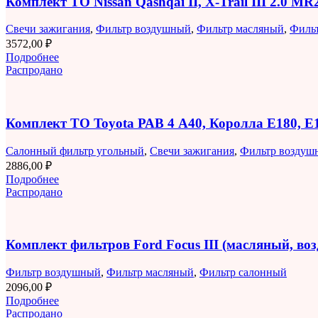
Комплект ТО Nissan Qashqai II, X-Trail III 2.0 M
Свечи зажигания
,
Фильтр воздушный
,
Фильтр масляный
,
Филь
3572,00
₽
Подробнее
Распродано
Комплект ТО Toyota РАВ 4 A40, Королла E180, 
Салонный фильтр угольный
,
Свечи зажигания
,
Фильтр воздуш
2886,00
₽
Подробнее
Распродано
Комплект фильтров Ford Focus III (масляный, в
Фильтр воздушный
,
Фильтр масляный
,
Фильтр салонный
2096,00
₽
Подробнее
Распродано