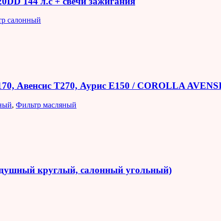
R20DD 144 л.с + свечи зажигания
тр салонный
E170, Авенсис T270, Аурис E150 / COROLLA AVEN
ный
,
Фильтр масляный
оздушный круглый, салонный угольный)