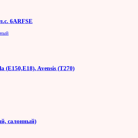
 л.с. 6ARFSE
яный
 (E150,E18), Avensis (T270)
й, салонный)