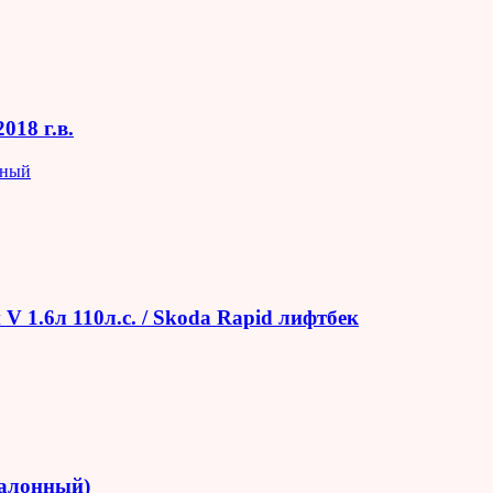
018 г.в.
яный
V 1.6л 110л.с. / Skoda Rapid лифтбек
салонный)