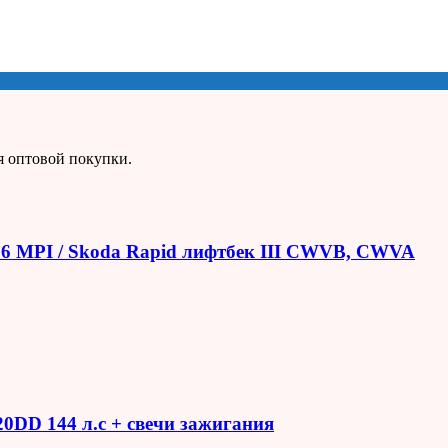
я оптовой покупки.
1.6 MPI / Skoda Rapid лифтбек III CWVB, CWVA
R20DD 144 л.с + свечи зажигания