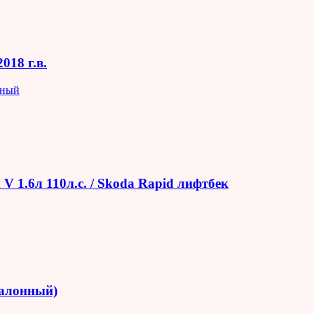
018 г.в.
яный
V 1.6л 110л.с. / Skoda Rapid лифтбек
салонный)