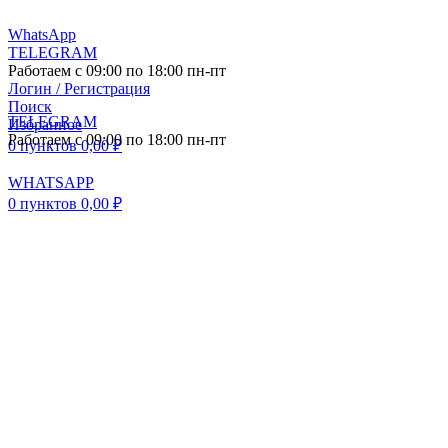
WhatsApp
TELEGRAM
Работаем с 09:00 по 18:00 пн-пт
Логин / Регистрация
Поиск
TELEGRAM
Избранное
Работаем с 09:00 по 18:00 пн-пт
0
пунктов
0,00
₽
WHATSAPP
0
пунктов
0,00
₽
ПОСТАВКА АВТО