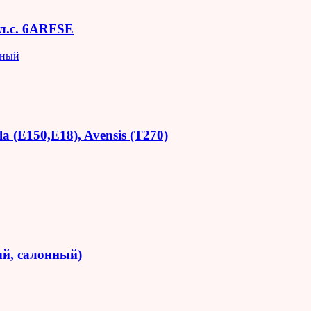
 л.с. 6ARFSE
яный
 (E150,E18), Avensis (T270)
й, салонный)