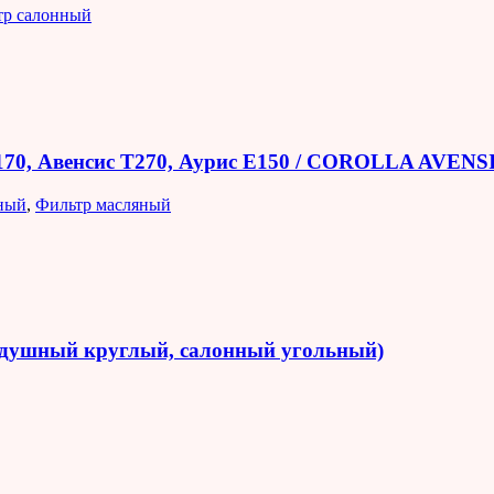
тр салонный
E170, Авенсис T270, Аурис E150 / COROLLA AVEN
ный
,
Фильтр масляный
оздушный круглый, салонный угольный)