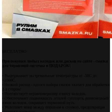
БЕСПЛАТНО
При покупки любых колодок или дисков на сайте - смазка
для тормозной системы в ПОДАРОК!
• Выдерживает экстремальные температуры от -50С до
+1000С.
• Низкий расход - одного набора смазок хватает для обработки
2-х сторон!
• Препятствует неравномерному износу колодок.
• Обеспечивает подвижность деталей суппорта, равномерный
износ колодок, сокращает тормозной путь.
• Уплотняет зазор между поршнем и стенкой, предотвращая
протечку жидкости.