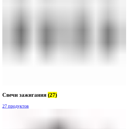
Свечи зажигания
(27)
27 продуктов