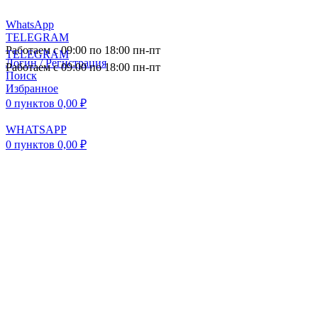
WhatsApp
TELEGRAM
Работаем с 09:00 по 18:00 пн-пт
TELEGRAM
Логин / Регистрация
Работаем с 09:00 по 18:00 пн-пт
Поиск
Избранное
0
пунктов
0,00
₽
WHATSAPP
0
пунктов
0,00
₽
ПОСТАВКА АВТОЗАПЧАСТЕЙ И
КОМПЛЕКТУЮЩИХ