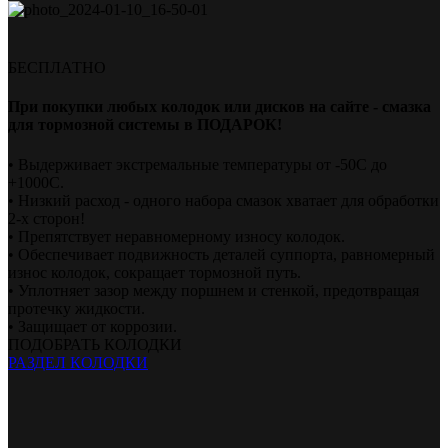
БЕСПЛАТНО
При покупки любых колодок или дисков на сайте - смазка
для тормозной системы в ПОДАРОК!
• Выдерживает экстремальные температуры от -50С до
+1000С.
• Низкий расход - одного набора смазок хватает для обработки
2-х сторон!
• Препятствует неравномерному износу колодок.
• Обеспечивает подвижность деталей суппорта, равномерный
износ колодок, сокращает тормозной путь.
• Уплотняет зазор между поршнем и стенкой, предотвращая
протечку жидкости.
• Защищает от коррозии.
ПОДОБРАТЬ КОЛОДКИ
РАЗДЕЛ КОЛОДКИ