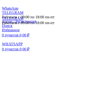
WhatsApp
TELEGRAM
Работаем с 09:00 по 18:00 пн-пт
TELEGRAM
Логин / Регистрация
Работаем с 09:00 по 18:00 пн-пт
Поиск
Избранное
0
пунктов
0,00
₽
WHATSAPP
0
пунктов
0,00
₽
ПОСТАВКА АВТОЗАПЧАСТЕЙ И
КОМПЛЕКТУЮЩИХ