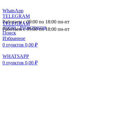
WhatsApp
TELEGRAM
Работаем с 09:00 по 18:00 пн-пт
TELEGRAM
Логин / Регистрация
Работаем с 09:00 по 18:00 пн-пт
Поиск
Избранное
0
пунктов
0,00
₽
WHATSAPP
0
пунктов
0,00
₽
ПОСТАВКА АВТОЗАПЧАСТЕЙ И
КОМПЛЕКТУЮЩИХ