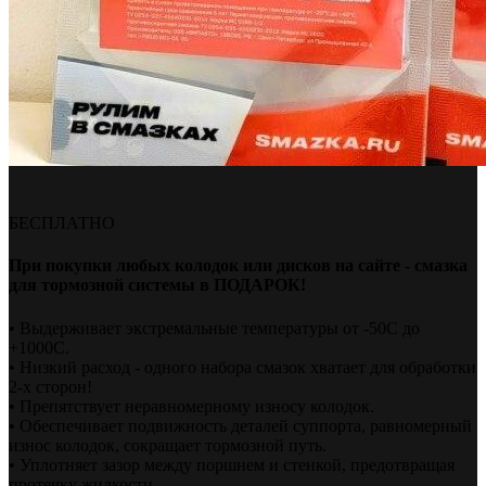
БЕСПЛАТНО
При покупки любых колодок или дисков на сайте - смазка
для тормозной системы в ПОДАРОК!
• Выдерживает экстремальные температуры от -50С до
+1000С.
• Низкий расход - одного набора смазок хватает для обработки
2-х сторон!
• Препятствует неравномерному износу колодок.
• Обеспечивает подвижность деталей суппорта, равномерный
износ колодок, сокращает тормозной путь.
• Уплотняет зазор между поршнем и стенкой, предотвращая
протечку жидкости.