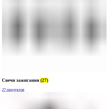
Свечи зажигания
(27)
27 продуктов