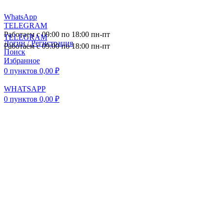
WhatsApp
TELEGRAM
Работаем с 09:00 по 18:00 пн-пт
TELEGRAM
Логин / Регистрация
Работаем с 09:00 по 18:00 пн-пт
Поиск
Избранное
0
пунктов
0,00
₽
WHATSAPP
0
пунктов
0,00
₽
ПОСТАВКА АВТОЗАПЧАСТЕЙ И
КОМПЛЕКТУЮЩИХ