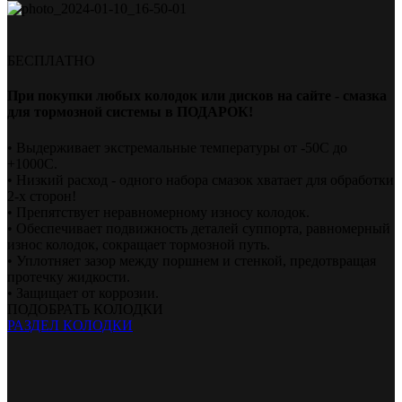
БЕСПЛАТНО
При покупки любых колодок или дисков на сайте - смазка
для тормозной системы в ПОДАРОК!
• Выдерживает экстремальные температуры от -50С до
+1000С.
• Низкий расход - одного набора смазок хватает для обработки
2-х сторон!
• Препятствует неравномерному износу колодок.
• Обеспечивает подвижность деталей суппорта, равномерный
износ колодок, сокращает тормозной путь.
• Уплотняет зазор между поршнем и стенкой, предотвращая
протечку жидкости.
• Защищает от коррозии.
ПОДОБРАТЬ КОЛОДКИ
РАЗДЕЛ КОЛОДКИ