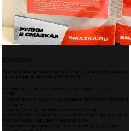
БЕСПЛАТНО
При покупки любых колодок или дисков на сайте - смазка
для тормозной системы в ПОДАРОК!
• Выдерживает экстремальные температуры от -50С до
+1000С.
• Низкий расход - одного набора смазок хватает для обработки
2-х сторон!
• Препятствует неравномерному износу колодок.
• Обеспечивает подвижность деталей суппорта, равномерный
износ колодок, сокращает тормозной путь.
• Уплотняет зазор между поршнем и стенкой, предотвращая
протечку жидкости.