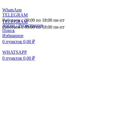
WhatsApp
TELEGRAM
Работаем с 09:00 по 18:00 пн-пт
TELEGRAM
Логин / Регистрация
Работаем с 09:00 по 18:00 пн-пт
Поиск
Избранное
0
пунктов
0,00
₽
WHATSAPP
0
пунктов
0,00
₽
ПОСТАВКА АВТОЗАПЧАСТЕЙ И
КОМПЛЕКТУЮЩИХ