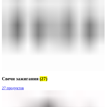
Свечи зажигания
(27)
27 продуктов