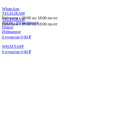
WhatsApp
TELEGRAM
Работаем с 09:00 по 18:00 пн-пт
TELEGRAM
Логин / Регистрация
Работаем с 09:00 по 18:00 пн-пт
Поиск
Избранное
0
пунктов
0,00
₽
WHATSAPP
0
пунктов
0,00
₽
ПОСТАВКА АВТОЗАПЧАСТЕЙ И
КОМПЛЕКТУЮЩИХ