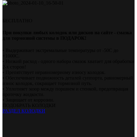
БЕСПЛАТНО
При покупки любых колодок или дисков на сайте - смазка
для тормозной системы в ПОДАРОК!
• Выдерживает экстремальные температуры от -50С до
+1000С.
• Низкий расход - одного набора смазок хватает для обработки
2-х сторон!
• Препятствует неравномерному износу колодок.
• Обеспечивает подвижность деталей суппорта, равномерный
износ колодок, сокращает тормозной путь.
• Уплотняет зазор между поршнем и стенкой, предотвращая
протечку жидкости.
• Защищает от коррозии.
ПОДОБРАТЬ КОЛОДКИ
РАЗДЕЛ КОЛОДКИ