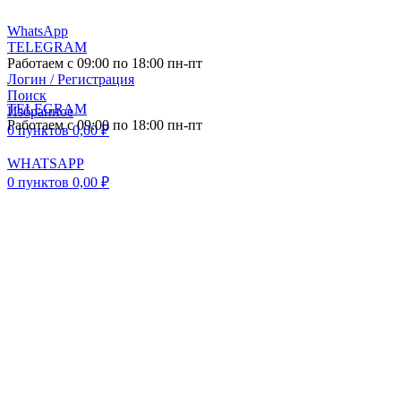
WhatsApp
TELEGRAM
Работаем с 09:00 по 18:00 пн-пт
Логин / Регистрация
Поиск
TELEGRAM
Избранное
Работаем с 09:00 по 18:00 пн-пт
0
пунктов
0,00
₽
WHATSAPP
0
пунктов
0,00
₽
ПОСТАВКА АВТО