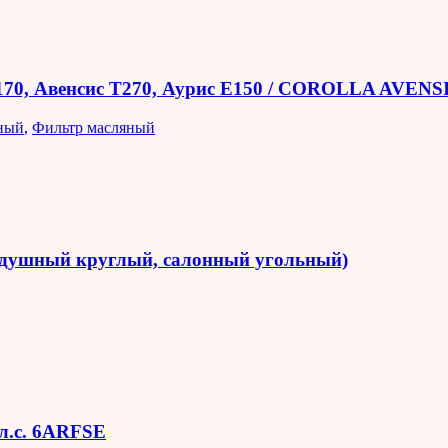
E170, Авенсис T270, Аурис E150 / COROLLA AVEN
ный
,
Фильтр масляный
оздушный круглый, салонный угольный)
 л.с. 6ARFSE