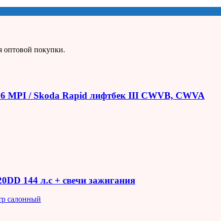
я оптовой покупки.
1.6 MPI / Skoda Rapid лифтбек III CWVB, CWVA
R20DD 144 л.с + свечи зажигания
тр салонный