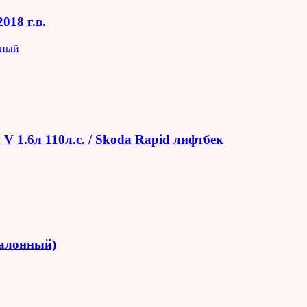
018 г.в.
яный
V 1.6л 110л.с. / Skoda Rapid лифтбек
салонный)