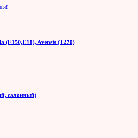
яный
 (E150,E18), Avensis (T270)
й, салонный)