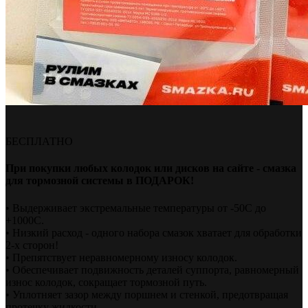
БЕСПЛАТНО
При покупки любых колодок или дисков на сайте - смазка
для тормозной системы в ПОДАРОК!
• Выдерживает экстремальные температуры от -50С до
+1000С.
• Низкий расход - одного набора смазок хватает для обработки
2-х сторон!
• Препятствует неравномерному износу колодок.
• Обеспечивает подвижность деталей суппорта, равномерный
износ колодок, сокращает тормозной путь.
• Уплотняет зазор между поршнем и стенкой, предотвращая
протечку жидкости.