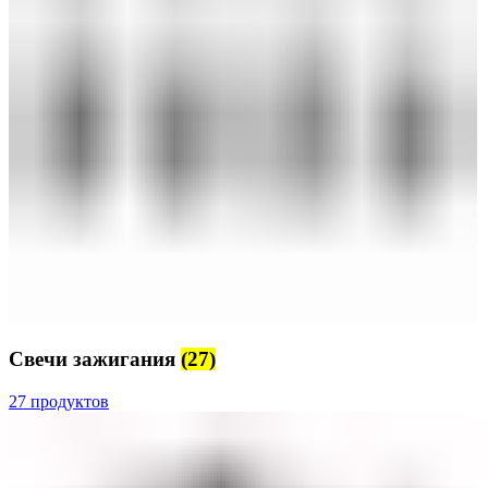
Свечи зажигания
(27)
27 продуктов