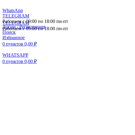
WhatsApp
TELEGRAM
Работаем с 09:00 по 18:00 пн-пт
TELEGRAM
Логин / Регистрация
Работаем с 09:00 по 18:00 пн-пт
Поиск
Избранное
0
пунктов
0,00
₽
WHATSAPP
0
пунктов
0,00
₽
ПОСТАВКА АВТОЗАПЧАСТЕЙ И
КОМПЛЕКТУЮЩИХ