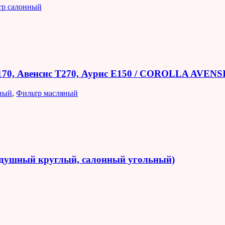
тр салонный
E170, Авенсис T270, Аурис E150 / COROLLA AVEN
ный
,
Фильтр масляный
оздушный круглый, салонный угольный)