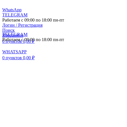
WhatsApp
TELEGRAM
Работаем с 09:00 по 18:00 пн-пт
Логин / Регистрация
Поиск
TELEGRAM
Избранное
Работаем с 09:00 по 18:00 пн-пт
0
пунктов
0,00
₽
WHATSAPP
0
пунктов
0,00
₽
ПОСТАВКА АВТО