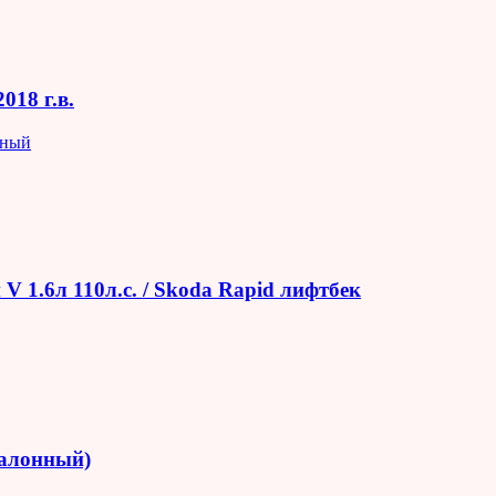
018 г.в.
яный
V 1.6л 110л.с. / Skoda Rapid лифтбек
салонный)