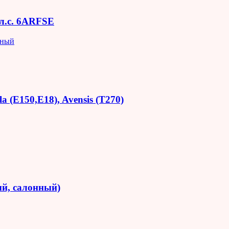
 л.с. 6ARFSE
яный
 (E150,E18), Avensis (T270)
й, салонный)