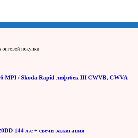
я оптовой покупки.
1.6 MPI / Skoda Rapid лифтбек III CWVB, CWVA
R20DD 144 л.с + свечи зажигания