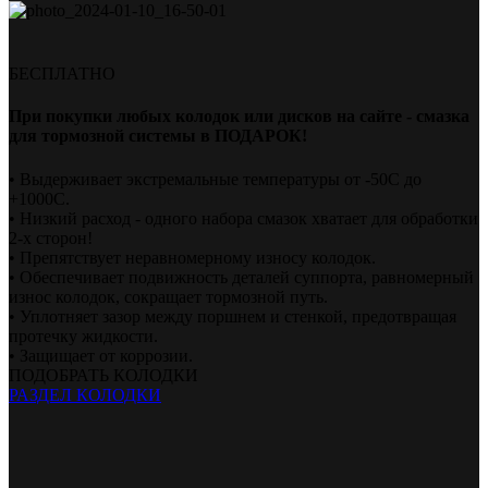
БЕСПЛАТНО
При покупки любых колодок или дисков на сайте - смазка
для тормозной системы в ПОДАРОК!
• Выдерживает экстремальные температуры от -50С до
+1000С.
• Низкий расход - одного набора смазок хватает для обработки
2-х сторон!
• Препятствует неравномерному износу колодок.
• Обеспечивает подвижность деталей суппорта, равномерный
износ колодок, сокращает тормозной путь.
• Уплотняет зазор между поршнем и стенкой, предотвращая
протечку жидкости.
• Защищает от коррозии.
ПОДОБРАТЬ КОЛОДКИ
РАЗДЕЛ КОЛОДКИ