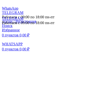
WhatsApp
TELEGRAM
Работаем с 09:00 по 18:00 пн-пт
TELEGRAM
Логин / Регистрация
Работаем с 09:00 по 18:00 пн-пт
Поиск
Избранное
0
пунктов
0,00
₽
WHATSAPP
0
пунктов
0,00
₽
ПОСТАВКА АВТОЗАПЧАСТЕЙ И
КОМПЛЕКТУЮЩИХ