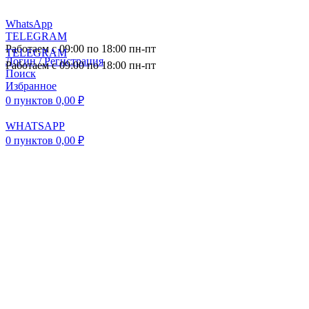
WhatsApp
TELEGRAM
Работаем с 09:00 по 18:00 пн-пт
TELEGRAM
Логин / Регистрация
Работаем с 09:00 по 18:00 пн-пт
Поиск
Избранное
0
пунктов
0,00
₽
WHATSAPP
0
пунктов
0,00
₽
ПОСТАВКА АВТОЗАПЧАСТЕЙ И
КОМПЛЕКТУЮЩИХ