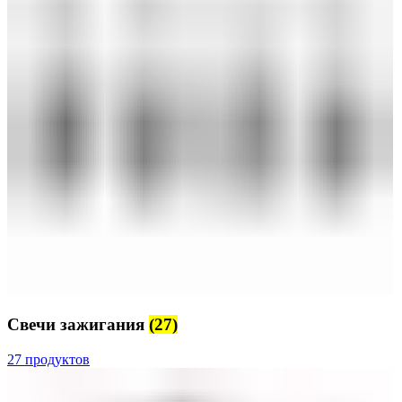
Свечи зажигания
(27)
27 продуктов