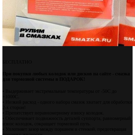
БЕСПЛАТНО
При покупки любых колодок или дисков на сайте - смазка
для тормозной системы в ПОДАРОК!
• Выдерживает экстремальные температуры от -50С до
+1000С.
• Низкий расход - одного набора смазок хватает для обработки
2-х сторон!
• Препятствует неравномерному износу колодок.
• Обеспечивает подвижность деталей суппорта, равномерный
износ колодок, сокращает тормозной путь.
• Уплотняет зазор между поршнем и стенкой, предотвращая
протечку жидкости.