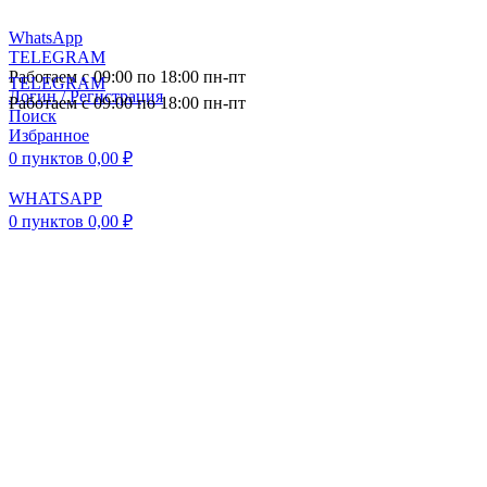
WhatsApp
TELEGRAM
Работаем с 09:00 по 18:00 пн-пт
TELEGRAM
Логин / Регистрация
Работаем с 09:00 по 18:00 пн-пт
Поиск
Избранное
0
пунктов
0,00
₽
WHATSAPP
0
пунктов
0,00
₽
ПОСТАВКА АВТОЗАПЧАСТЕЙ И
КОМПЛЕКТУЮЩИХ