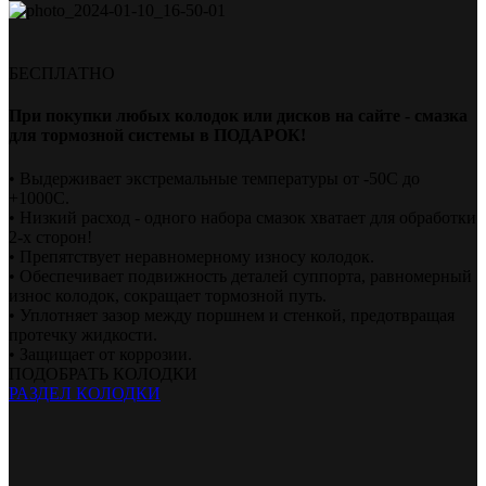
БЕСПЛАТНО
При покупки любых колодок или дисков на сайте - смазка
для тормозной системы в ПОДАРОК!
• Выдерживает экстремальные температуры от -50С до
+1000С.
• Низкий расход - одного набора смазок хватает для обработки
2-х сторон!
• Препятствует неравномерному износу колодок.
• Обеспечивает подвижность деталей суппорта, равномерный
износ колодок, сокращает тормозной путь.
• Уплотняет зазор между поршнем и стенкой, предотвращая
протечку жидкости.
• Защищает от коррозии.
ПОДОБРАТЬ КОЛОДКИ
РАЗДЕЛ КОЛОДКИ