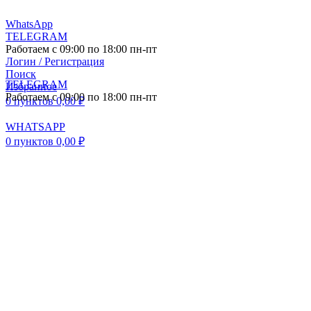
WhatsApp
TELEGRAM
Работаем с 09:00 по 18:00 пн-пт
Логин / Регистрация
Поиск
TELEGRAM
Избранное
Работаем с 09:00 по 18:00 пн-пт
0
пунктов
0,00
₽
WHATSAPP
0
пунктов
0,00
₽
ПОСТАВКА АВТО