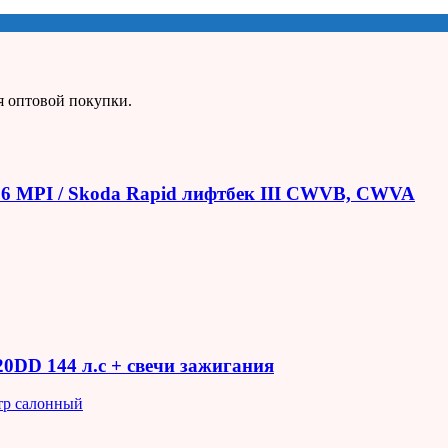
я оптовой покупки.
1.6 MPI / Skoda Rapid лифтбек III CWVB, CWVA
R20DD 144 л.с + свечи зажигания
тр салонный