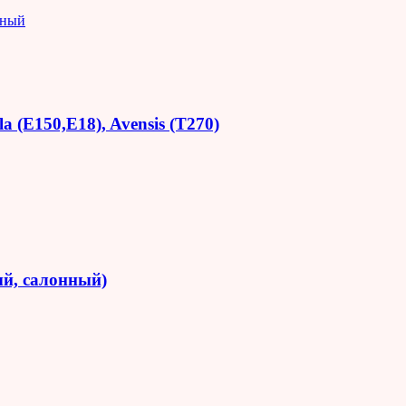
яный
 (E150,E18), Avensis (T270)
й, салонный)