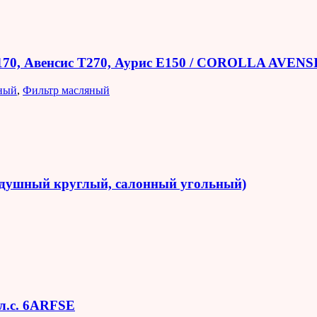
E170, Авенсис T270, Аурис E150 / COROLLA AVEN
ный
,
Фильтр масляный
оздушный круглый, салонный угольный)
 л.с. 6ARFSE