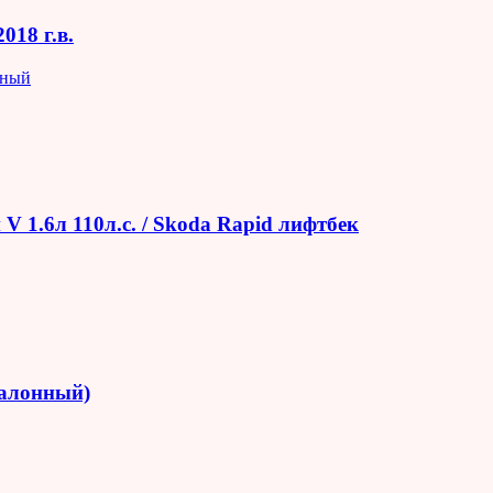
018 г.в.
яный
V 1.6л 110л.с. / Skoda Rapid лифтбек
салонный)