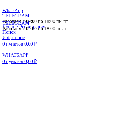
WhatsApp
TELEGRAM
Работаем с 09:00 по 18:00 пн-пт
TELEGRAM
Логин / Регистрация
Работаем с 09:00 по 18:00 пн-пт
Поиск
Избранное
0
пунктов
0,00
₽
WHATSAPP
0
пунктов
0,00
₽
ПОСТАВКА АВТОЗАПЧАСТЕЙ И
КОМПЛЕКТУЮЩИХ