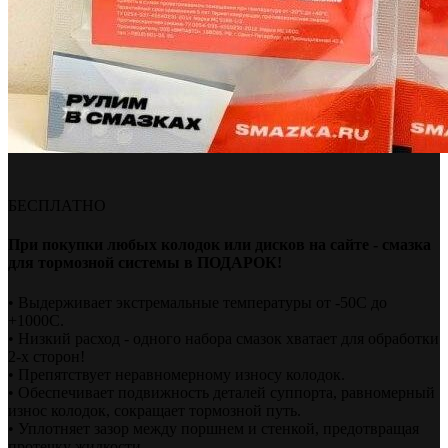
БЕСПЛАТНО
При покупки любых колодок или дисков на сайте - смазка
для тормозной системы в ПОДАРОК!
• Выдерживает экстремальные температуры от -50С до
+1000С.
• Низкий расход - одного набора смазок хватает для обработки
2-х сторон!
• Препятствует неравномерному износу колодок.
• Обеспечивает подвижность деталей суппорта, равномерный
износ колодок, сокращает тормозной путь.
• Уплотняет зазор между поршнем и стенкой, предотвращая
протечку жидкости.