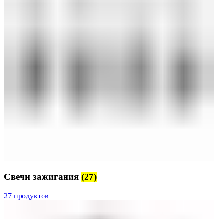
Свечи зажигания
(27)
27 продуктов