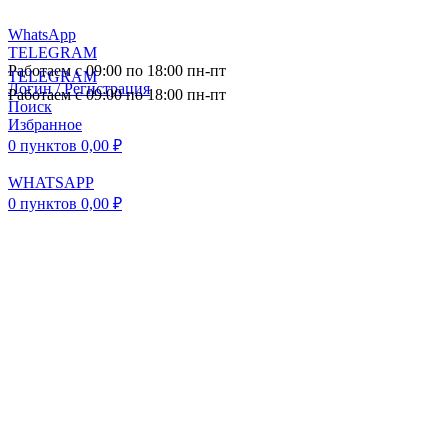
WhatsApp
TELEGRAM
Работаем с 09:00 по 18:00 пн-пт
TELEGRAM
Логин / Регистрация
Работаем с 09:00 по 18:00 пн-пт
Поиск
Избранное
0
пунктов
0,00
₽
WHATSAPP
0
пунктов
0,00
₽
ПОСТАВКА АВТОЗАПЧАСТЕЙ И
КОМПЛЕКТУЮЩИХ