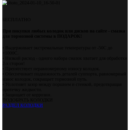
БЕСПЛАТНО
При покупки любых колодок или дисков на сайте - смазка
для тормозной системы в ПОДАРОК!
• Выдерживает экстремальные температуры от -50С до
+1000С.
• Низкий расход - одного набора смазок хватает для обработки
2-х сторон!
• Препятствует неравномерному износу колодок.
• Обеспечивает подвижность деталей суппорта, равномерный
износ колодок, сокращает тормозной путь.
• Уплотняет зазор между поршнем и стенкой, предотвращая
протечку жидкости.
• Защищает от коррозии.
ПОДОБРАТЬ КОЛОДКИ
РАЗДЕЛ КОЛОДКИ