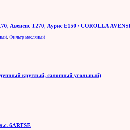
E170, Авенсис T270, Аурис E150 / COROLLA AVEN
ный
,
Фильтр масляный
оздушный круглый, салонный угольный)
 л.с. 6ARFSE