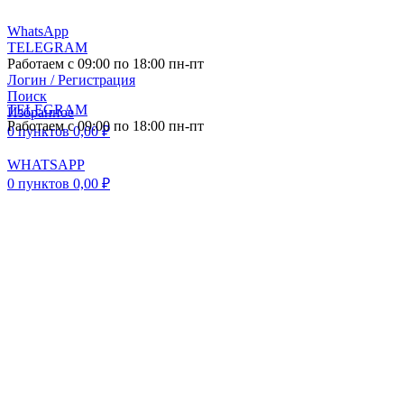
WhatsApp
TELEGRAM
Работаем с 09:00 по 18:00 пн-пт
Логин / Регистрация
Поиск
TELEGRAM
Избранное
Работаем с 09:00 по 18:00 пн-пт
0
пунктов
0,00
₽
WHATSAPP
0
пунктов
0,00
₽
ПОСТАВКА АВТО