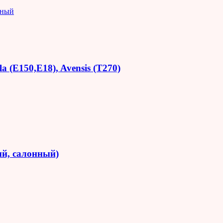
яный
 (E150,E18), Avensis (T270)
й, салонный)