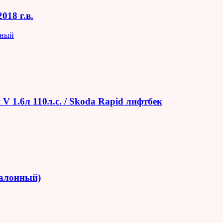
018 г.в.
яный
V 1.6л 110л.с. / Skoda Rapid лифтбек
салонный)