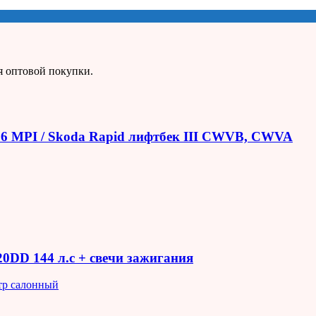
я оптовой покупки.
1.6 MPI / Skoda Rapid лифтбек III CWVB, CWVA
R20DD 144 л.с + свечи зажигания
тр салонный