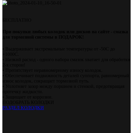
БЕСПЛАТНО
При покупки любых колодок или дисков на сайте - смазка
для тормозной системы в ПОДАРОК!
• Выдерживает экстремальные температуры от -50С до
+1000С.
• Низкий расход - одного набора смазок хватает для обработки
2-х сторон!
• Препятствует неравномерному износу колодок.
• Обеспечивает подвижность деталей суппорта, равномерный
износ колодок, сокращает тормозной путь.
• Уплотняет зазор между поршнем и стенкой, предотвращая
протечку жидкости.
• Защищает от коррозии.
ПОДОБРАТЬ КОЛОДКИ
РАЗДЕЛ КОЛОДКИ