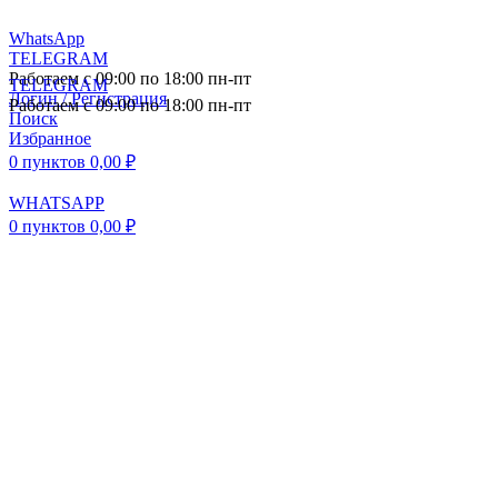
WhatsApp
TELEGRAM
Работаем с 09:00 по 18:00 пн-пт
TELEGRAM
Логин / Регистрация
Работаем с 09:00 по 18:00 пн-пт
Поиск
Избранное
0
пунктов
0,00
₽
WHATSAPP
0
пунктов
0,00
₽
ПОСТАВКА АВТОЗАПЧАСТЕЙ И
КОМПЛЕКТУЮЩИХ