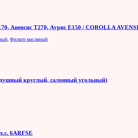
E170, Авенсис T270, Аурис E150 / COROLLA AVEN
ный
,
Фильтр масляный
оздушный круглый, салонный угольный)
 л.с. 6ARFSE