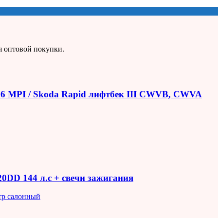
я оптовой покупки.
1.6 MPI / Skoda Rapid лифтбек III CWVB, CWVA
R20DD 144 л.с + свечи зажигания
тр салонный