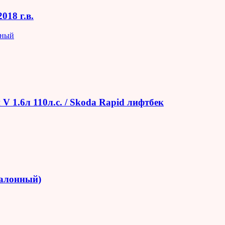
018 г.в.
яный
V 1.6л 110л.с. / Skoda Rapid лифтбек
салонный)