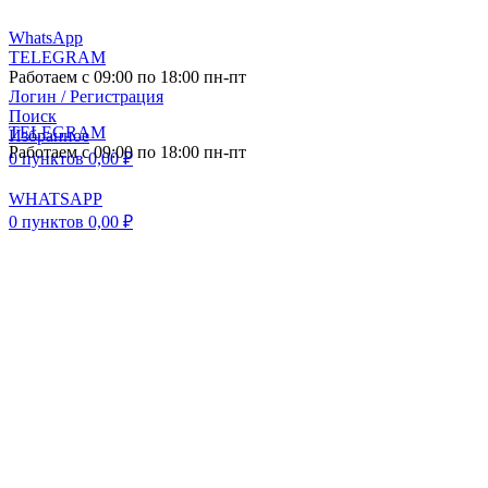
WhatsApp
TELEGRAM
Работаем с 09:00 по 18:00 пн-пт
Логин / Регистрация
Поиск
TELEGRAM
Избранное
Работаем с 09:00 по 18:00 пн-пт
0
пунктов
0,00
₽
WHATSAPP
0
пунктов
0,00
₽
ПОСТАВКА АВТО