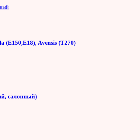
яный
 (E150,E18), Avensis (T270)
й, салонный)