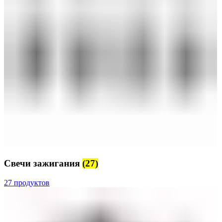
Свечи зажигания
(27)
27 продуктов