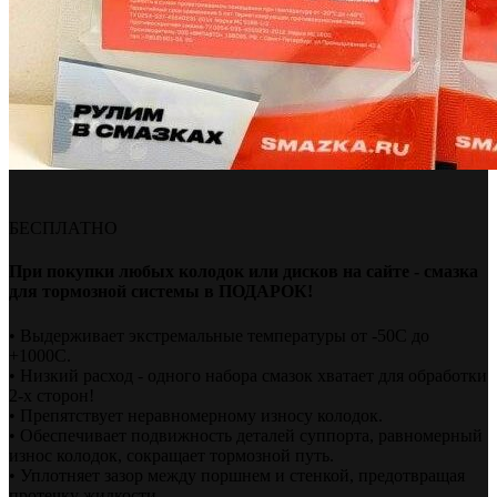
БЕСПЛАТНО
При покупки любых колодок или дисков на сайте - смазка
для тормозной системы в ПОДАРОК!
• Выдерживает экстремальные температуры от -50С до
+1000С.
• Низкий расход - одного набора смазок хватает для обработки
2-х сторон!
• Препятствует неравномерному износу колодок.
• Обеспечивает подвижность деталей суппорта, равномерный
износ колодок, сокращает тормозной путь.
• Уплотняет зазор между поршнем и стенкой, предотвращая
протечку жидкости.