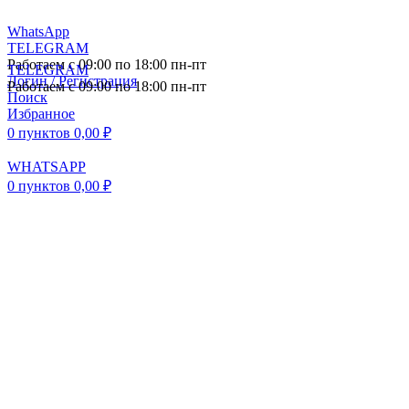
WhatsApp
TELEGRAM
Работаем с 09:00 по 18:00 пн-пт
TELEGRAM
Логин / Регистрация
Работаем с 09:00 по 18:00 пн-пт
Поиск
Избранное
0
пунктов
0,00
₽
WHATSAPP
0
пунктов
0,00
₽
ПОСТАВКА АВТОЗАПЧАСТЕЙ И
КОМПЛЕКТУЮЩИХ