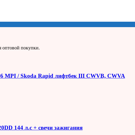
я оптовой покупки.
1.6 MPI / Skoda Rapid лифтбек III CWVB, CWVA
R20DD 144 л.с + свечи зажигания