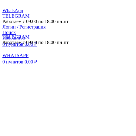
WhatsApp
TELEGRAM
Работаем с 09:00 по 18:00 пн-пт
Логин / Регистрация
Поиск
TELEGRAM
Избранное
Работаем с 09:00 по 18:00 пн-пт
0
пунктов
0,00
₽
WHATSAPP
0
пунктов
0,00
₽
ПОСТАВКА АВТО