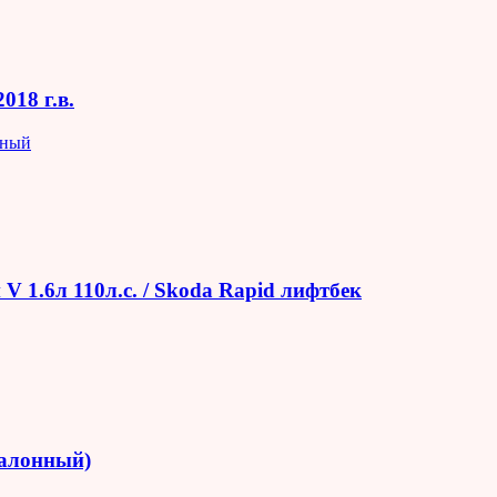
018 г.в.
яный
V 1.6л 110л.с. / Skoda Rapid лифтбек
салонный)