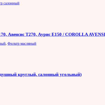
тр салонный
E170, Авенсис T270, Аурис E150 / COROLLA AVEN
ный
,
Фильтр масляный
оздушный круглый, салонный угольный)