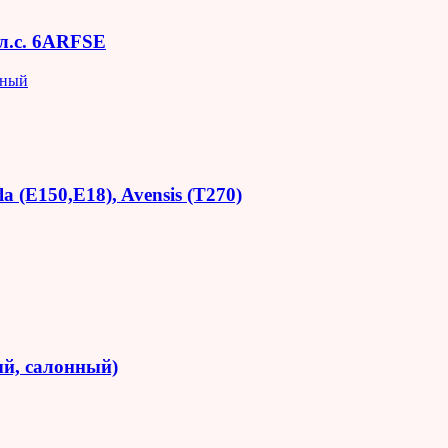
 л.с. 6ARFSE
яный
 (E150,E18), Avensis (T270)
й, салонный)