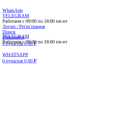
WhatsApp
TELEGRAM
Работаем с 09:00 по 18:00 пн-пт
Логин / Регистрация
Поиск
TELEGRAM
Избранное
Работаем с 09:00 по 18:00 пн-пт
0
пунктов
0,00
₽
WHATSAPP
0
пунктов
0,00
₽
ПОСТАВКА АВТО