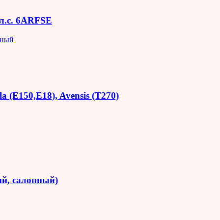
 л.с. 6ARFSE
яный
 (E150,E18), Avensis (T270)
й, салонный)