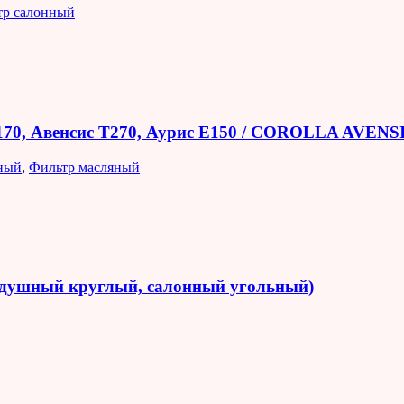
тр салонный
E170, Авенсис T270, Аурис E150 / COROLLA AVEN
ный
,
Фильтр масляный
оздушный круглый, салонный угольный)