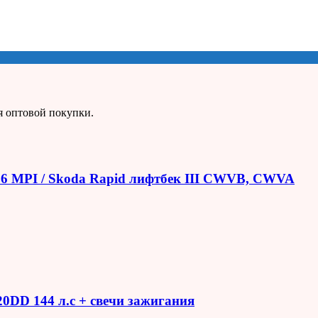
я оптовой покупки.
1.6 MPI / Skoda Rapid лифтбек III CWVB, CWVA
R20DD 144 л.с + свечи зажигания