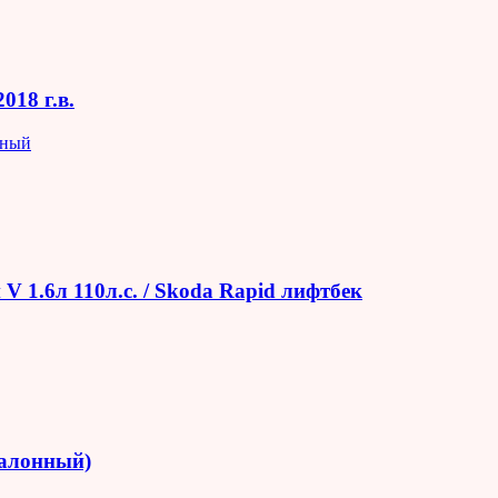
018 г.в.
яный
V 1.6л 110л.с. / Skoda Rapid лифтбек
салонный)