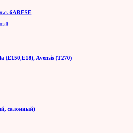
 л.с. 6ARFSE
яный
 (E150,E18), Avensis (T270)
й, салонный)