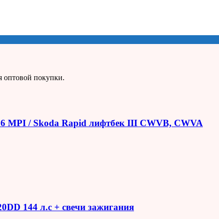
я оптовой покупки.
1.6 MPI / Skoda Rapid лифтбек III CWVB, CWVA
R20DD 144 л.с + свечи зажигания