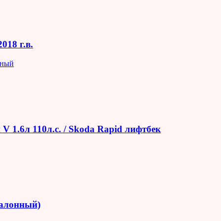
018 г.в.
яный
V 1.6л 110л.с. / Skoda Rapid лифтбек
салонный)