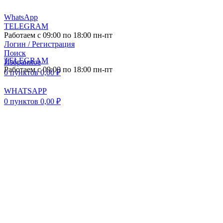
WhatsApp
TELEGRAM
Работаем с 09:00 по 18:00 пн-пт
Логин / Регистрация
Поиск
TELEGRAM
Избранное
Работаем с 09:00 по 18:00 пн-пт
0
пунктов
0,00
₽
WHATSAPP
0
пунктов
0,00
₽
ПОСТАВКА АВТО