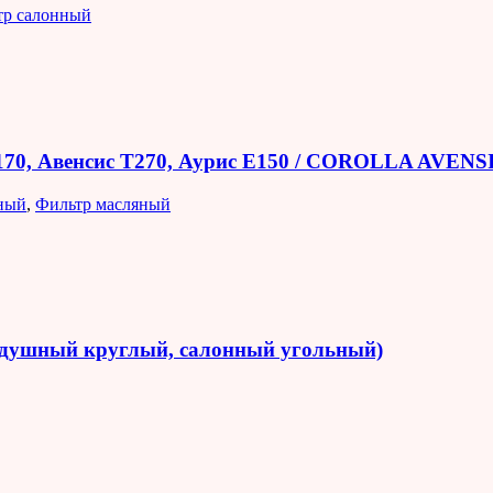
тр салонный
E170, Авенсис T270, Аурис E150 / COROLLA AVEN
ный
,
Фильтр масляный
оздушный круглый, салонный угольный)