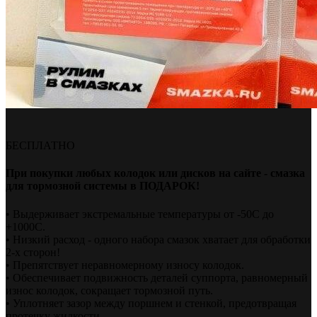
БЕСПЛАТНО
При покупки любых колодок или дисков на сайте - смазка
для тормозной системы в ПОДАРОК!
• Выдерживает экстремальные температуры от -50С до
+1000С.
• Низкий расход - одного набора смазок хватает для обработки
2-х сторон!
• Препятствует неравномерному износу колодок.
• Обеспечивает подвижность деталей суппорта, равномерный
износ колодок, сокращает тормозной путь.
• Уплотняет зазор между поршнем и стенкой, предотвращая
протечку жидкости.