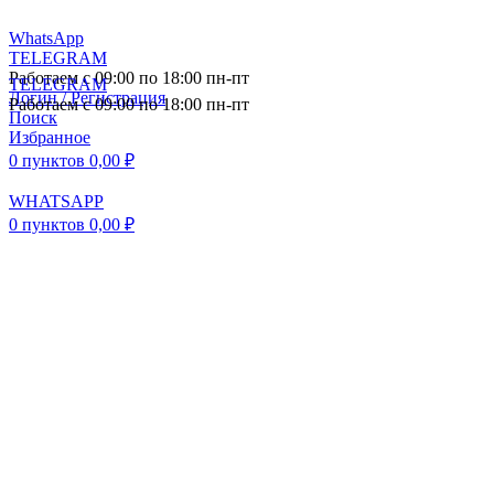
WhatsApp
TELEGRAM
Работаем с 09:00 по 18:00 пн-пт
TELEGRAM
Логин / Регистрация
Работаем с 09:00 по 18:00 пн-пт
Поиск
Избранное
0
пунктов
0,00
₽
WHATSAPP
0
пунктов
0,00
₽
ПОСТАВКА АВТОЗАПЧАСТЕЙ И
КОМПЛЕКТУЮЩИХ