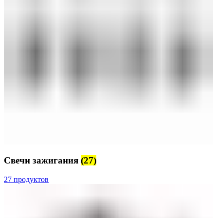
Свечи зажигания
(27)
27 продуктов